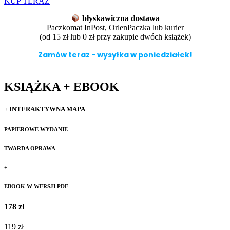
KUP TERAZ
błyskawiczna dostawa
Paczkomat InPost, OrlenPaczka lub kurier
(od 15 zł lub 0 zł przy zakupie dwóch książek)
Zamów teraz - wysyłka w poniedziałek!
KSIĄŻKA + EBOOK
+ INTERAKTYWNA MAPA
PAPIEROWE WYDANIE
TWARDA OPRAWA
+
EBOOK W WERSJI PDF
178 zł
119 zł