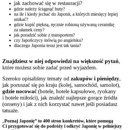
jak zachować się w restauracji?
gdzie należy ściągnąć buty?
na ile i kiedy jechać do Japonii, a których miesięcy lepiej
unikać?
gdzie kupić piękną, ręcznie robioną używaną ceramikę
za ułamek ceny?
jak poradzić sobie z transportem?
czy Japończycy mówią po angielsku?
dlaczego Japonia teraz jest tak tania?
Z
najdziesz w niej odpowiedzi na większość pytań
,
które możesz sobie zadać przed wyjazdem.
Szeroko opisaliśmy tematy od
zakupów i pieniędzy
,
jak poruszać się po kraju (kolej, samochód, samolot),
gdzie nocować
(hotele, hotele kapsułowe, ryokany
i hotele miłości), jak znaleźć najlepsze gorące źródła
(onseny) i jak z nich korzystać nawet jeśli posiadasz
tatuaże.
„
Poznaj Japonię” to 400 stron konkretów, które pomogą
Ci przygotować się do podróży i odkryć Japonię w pełniejszy