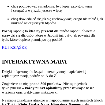
chcą podróżować świadomie, być lepiej przygotowane
i czerpać z wyjazdu jeszcze więcej
chcą dowiedzieć się jak się zachowywać, czego nie robić i jak
uniknąć najczęstszych błędów
Poznaj Japonię to
idealny prezent
dla fanów Japonii. Świetnie
sprawdzi się dla osób, które w Japonii już były, jak również dla
tych, które dopiero planują swoją podróż!
KUP KSIĄŻKĘ
INTERAKTYWNA MAPA
Dzięki dołączonej do książki interaktywnej mapie łatwiej
zaplanujesz swoją podróż od A do Z.
Znajdziesz na niej
ponad 500 punktów
. Nie są to jednak
tylko pinezki –
każdy punkt opisaliśmy
przedstawiając nasze
wrażenia oraz praktyczne wskazówki.
Na mapie znajdziesz atrakcje w najpopularniejszych miastach takich
jak
Tokio
,
Kioto
,
Osaka
,
Nara
,
Hiroszima
,
Sapporo
, ale