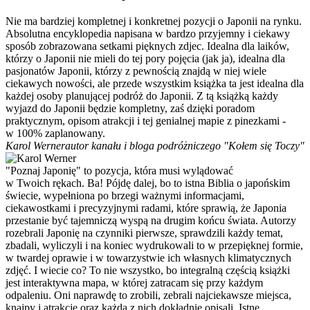
Nie ma bardziej kompletnej i konkretnej pozycji o Japonii na rynku.
Absolutna encyklopedia napisana w bardzo przyjemny i ciekawy
sposób zobrazowana setkami pięknych zdjec. Idealna dla laików,
którzy o Japonii nie mieli do tej pory pojęcia (jak ja), idealna dla
pasjonatów Japonii, którzy z pewnością znajdą w niej wiele
ciekawych nowości, ale przede wszystkim książka ta jest idealna dla
każdej osoby planującej podróż do Japonii. Z tą książką każdy
wyjazd do Japonii będzie kompletny, zaś dzięki poradom
praktycznym, opisom atrakcji i tej genialnej mapie z pinezkami -
w 100% zaplanowany.
Karol Werner
autor kanału i bloga podróżniczego "Kołem się Toczy"
"Poznaj Japonię" to pozycja, która musi wylądować
w Twoich rękach. Ba! Pójdę dalej, bo to istna Biblia o japońskim
świecie, wypełniona po brzegi ważnymi informacjami,
ciekawostkami i precyzyjnymi radami, które sprawią, że Japonia
przestanie być tajemniczą wyspą na drugim końcu świata. Autorzy
rozebrali Japonię na czynniki pierwsze, sprawdzili każdy temat,
zbadali, wyliczyli i na koniec wydrukowali to w przepięknej formie,
w twardej oprawie i w towarzystwie ich własnych klimatycznych
zdjęć. I wiecie co? To nie wszystko, bo integralną częścią książki
jest interaktywna mapa, w której zatracam się przy każdym
odpaleniu. Oni naprawdę to zrobili, zebrali najciekawsze miejsca,
knajpy i atrakcje oraz każdą z nich dokładnie opisali. Istne