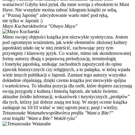
wariactwo! Gdyby ktoś pytał, dla mnie wersja z ebookiem to Must
Have. Nie wszędzie można zabrać kilogram książki ze sobą,
a "Poznaj Japonię" zdecydowanie warto mieć pod ręką,
nie tylko w Japonii :)
Mayo Kucharski
twórca "Ohayo Mayo"
Mimo swojej objętości książka jest niezwykle syntetyczna. Jestem
pod ogromnym wrażeniem, jak wiele elementów złożonej kultury
japońskiej udało się w niej zmieścić, zachowując przy tym
przystępny i klarowny język. Co ważne, mimo tak skondensowanej
formy autorzy dbają o poprawną periodyzację, terminologię
i fonetykę japońską, unikając zachodnich zapożyczeń do opisu
zjawisk historycznych czy religijnych, a to pułapka, w którą wpada
wiele innych publikacji o Japonii. Zamiast tego autorzy wszystko
dokładnie objaśniają, dzięki czemu książka jest niezwykle spójna
i wartościowa. To idealna pozycja dla osób, które dopiero zaczynają
swoją przygodę z kulturą i historią Japonii, ale także świetne,
aktualne źródło informacji, wskazówek i turystycznych „protipów”
dla tych, którzy już dobrze znają ten kraj. W mojej ocenie książka
zasługuje na 10/10 widać w niej ogrom pracy, pasji i wiedzy.
Tetsunosuke Watanabe
współtwórca profilu "Want a Bite?"
oraz książki "Want a Bite? Wokół ryżu"