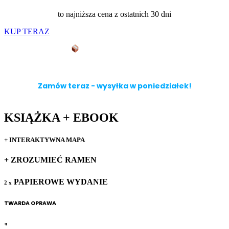
to najniższa cena z ostatnich 30 dni
KUP TERAZ
błyskawiczna dostawa
Paczkomat InPost, OrlenPaczka lub kurier
(od 15 zł lub 0 zł przy zakupie dwóch książek)
Zamów teraz - wysyłka w poniedziałek!
KSIĄŻKA + EBOOK
+ INTERAKTYWNA MAPA
+ ZROZUMIEĆ RAMEN
PAPIEROWE WYDANIE
2 x
TWARDA OPRAWA
+