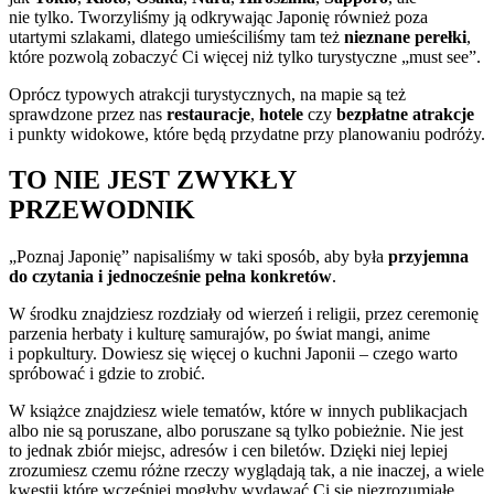
nie tylko. Tworzyliśmy ją odkrywając Japonię również poza
utartymi szlakami, dlatego umieściliśmy tam też
nieznane perełki
,
które pozwolą zobaczyć Ci więcej niż tylko turystyczne „must see”.
Oprócz typowych atrakcji turystycznych, na mapie są też
sprawdzone przez nas
restauracje
,
hotele
czy
bezpłatne atrakcje
i punkty widokowe, które będą przydatne przy planowaniu podróży.
TO NIE JEST ZWYKŁY
PRZEWODNIK
„Poznaj Japonię” napisaliśmy w taki sposób, aby była
przyjemna
do czytania
i jednocześnie pełna konkretów
.
W środku znajdziesz rozdziały od wierzeń i religii, przez ceremonię
parzenia herbaty i kulturę samurajów, po świat mangi, anime
i popkultury. Dowiesz się więcej o kuchni Japonii – czego warto
spróbować i gdzie to zrobić.
W książce znajdziesz wiele tematów, które w innych publikacjach
albo nie są poruszane, albo poruszane są tylko pobieżnie. Nie jest
to jednak zbiór miejsc, adresów i cen biletów. Dzięki niej lepiej
zrozumiesz czemu różne rzeczy wyglądają tak, a nie inaczej, a wiele
kwestii które wcześniej mogłyby wydawać Ci się niezrozumiałe,